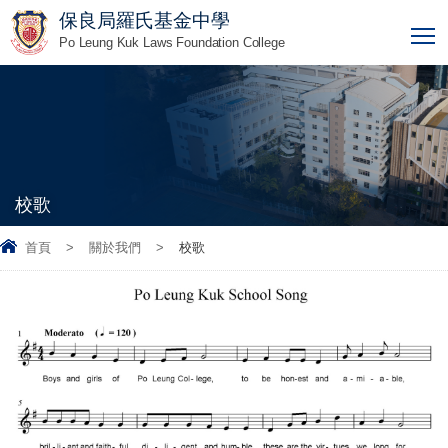
保良局羅氏基金中學
T
Po Leung Kuk Laws Foundation College
校歌
首頁
>
關於我們
>
校歌